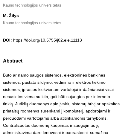
Kauno technologijos universitetas
M. Žilys
Kauno technologijos universitetas
DOI:
https://doi.org/10.5755/j02.eie.11113
Abstract
Buto ar namo saugos sistemos, elektroninės bankinės
sistemos, pastato šildymo, vėdinimo ir elektros tiekimo
sistemos, įprastos kiekvienam vartotojui ir dažniausiai visai
nesusietos viena su kita, gali būti sujungtos per interneto
tinklą. Jutiklių duomenys apie įvairių sistemų būvį ar apskaitos
prietaisų rodmenys surenkami į kompiuterį, apdorojami ir
perduodami vartotojams arba atitinkamoms tarnyboms.
Centralizuotas duomenų kaupimas ir saugojimas jų
administravimą daro lengvesnį ir paprastesnį, sumažina