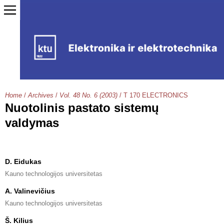
Home
/
Archives
/
Vol. 48 No. 6 (2003)
/
T 170 ELECTRONICS
Nuotolinis pastato sistemų
valdymas
D. Eidukas
Kauno technologijos universitetas
A. Valinevičius
Kauno technologijos universitetas
Š. Kilius