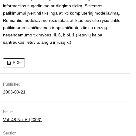
informacijos sugadinimo ar dingimo riziką. Sistemos
patikimumui įvertinti tikslinga atlikti kompiuterinį modeliavimą.
Remiantis modeliavimo rezultatais atliktas bevielio ryšio tinklo
patikimumo skaičiavimas ir apskaičiuotos tinklo mazgų
negendamumo tikimybės. Il. 6, bibl. 1 (lietuvių kalba,
santraukos lietuvių, anglų ir rusų k.).
PDF
Published
2003-09-21
Issue
Vol. 48 No. 6 (2003)
Section