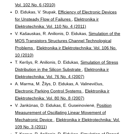
Vol. 102 No. 6 (2010)
D. Eidukas, V. Stupak,
Efficiency of Electronic Devices
for Unsteady Flow of Failures
,
Elektronika ir
Elektrotechnika: Vol. 110 No. 4 (2011)
V. Kašauskas, R. Anilionis, D. Eidukas,
Simulation of the
MOS Transistors Structures Channel Technological
Problems
,
Elektronika ir Elektrotechnika: Vol. 106 No.
10 (2010)
T. Keršys, R. Anilionis, D. Eidukas,
Simulation of Stress
Distribution in the Silicon Substrate
,
Elektronika ir
Elektrotechnika: Vol. 76 No. 4 (2007)
A. Marma, M. Žilys, D. Eidukas, A. Valinevičius,
Electronic Parking Control Systems
,
Elektronika ir
Elektrotechnika: Vol. 80 No. 8 (2007)
V. Jankūnas, D. Eidukas, E. Guseinovienė,
Position
Measurement of Oscillating Linear Movement of
Mechatronic Device
,
Elektronika ir Elektrotechnika: Vol.
109 No. 3 (2011)
T. Kersys, R. Anilionis, D. Eidukas,
Simulation of Doped