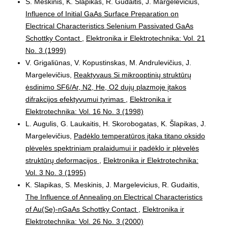
S. Meskinis, K. Slapikas, R. Gudaitis, J. Margelevicius,
Influence of Initial GaAs Surface Preparation on
Electrical Characteristics Selenium Passivated GaAs
Schottky Contact
,
Elektronika ir Elektrotechnika: Vol. 21
No. 3 (1999)
V. Grigaliūnas, V. Kopustinskas, M. Andrulevičius, J.
Margelevičius,
Reaktyvaus Si mikrooptinių struktūrų
ėsdinimo SF6/Ar, N2, He, O2 dujų plazmoje įtakos
difrakcijos efektyvumui tyrimas
,
Elektronika ir
Elektrotechnika: Vol. 16 No. 3 (1998)
L. Augulis, G. Laukaitis, H. Skorobogatas, K. Šlapikas, J.
Margelevičius,
Padėklo temperatūros įtaka titano oksido
plėvelės spektriniam pralaidumui ir padėklo ir plėvelės
struktūrų deformacijos
,
Elektronika ir Elektrotechnika:
Vol. 3 No. 3 (1995)
K. Slapikas, S. Meskinis, J. Margelevicius, R. Gudaitis,
The Influence of Annealing on Electrical Characteristics
of Au(Se)-nGaAs Schottky Contact
,
Elektronika ir
Elektrotechnika: Vol. 26 No. 3 (2000)