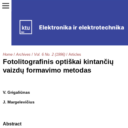
Home
/
Archives
/
Vol. 6 No. 2 (1996)
/
Articles
Fotolitografinis optiškai kintančių
vaizdų formavimo metodas
V. Grigaliūnas
J. Margelevičius
Abstract