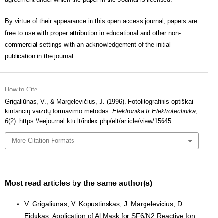
By virtue of their appearance in this open access journal, papers are
free to use with proper attribution in educational and other non-
commercial settings with an acknowledgement of the initial
publication in the journal.
How to Cite
Grigaliūnas, V., & Margelevičius, J. (1996). Fotolitografinis optiškai
kintančių vaizdų formavimo metodas.
Elektronika Ir Elektrotechnika
,
6
(2).
https://eejournal.ktu.lt/index.php/elt/article/view/15645
More Citation Formats
Most read articles by the same author(s)
V. Grigaliunas, V. Kopustinskas, J. Margelevicius, D.
Eidukas,
Application of Al Mask for SF6/N2 Reactive Ion