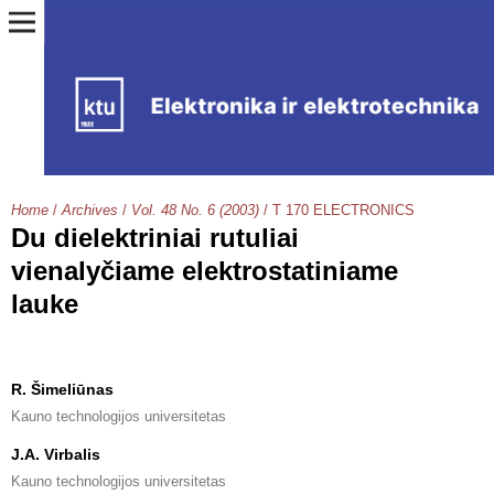
Home
/
Archives
/
Vol. 48 No. 6 (2003)
/
T 170 ELECTRONICS
Du dielektriniai rutuliai
vienalyčiame elektrostatiniame
lauke
R. Šimeliūnas
Kauno technologijos universitetas
J.A. Virbalis
Kauno technologijos universitetas