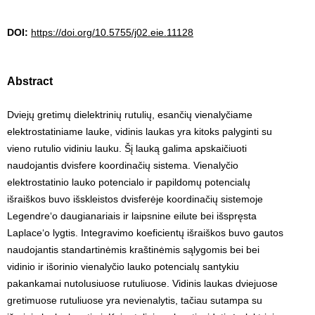
DOI:
https://doi.org/10.5755/j02.eie.11128
Abstract
Dviejų gretimų dielektrinių rutulių, esančių vienalyčiame
elektrostatiniame lauke, vidinis laukas yra kitoks palyginti su
vieno rutulio vidiniu lauku. Šį lauką galima apskaičiuoti
naudojantis dvisfere koordinačių sistema. Vienalyčio
elektrostatinio lauko potencialo ir papildomų potencialų
išraiškos buvo išskleistos dvisferėje koordinačių sistemoje
Legendre‘o daugianariais ir laipsnine eilute bei išspręsta
Laplace‘o lygtis. Integravimo koeficientų išraiškos buvo gautos
naudojantis standartinėmis kraštinėmis sąlygomis bei bei
vidinio ir išorinio vienalyčio lauko potencialų santykiu
pakankamai nutolusiuose rutuliuose. Vidinis laukas dviejuose
gretimuose rutuliuose yra nevienalytis, tačiau sutampa su