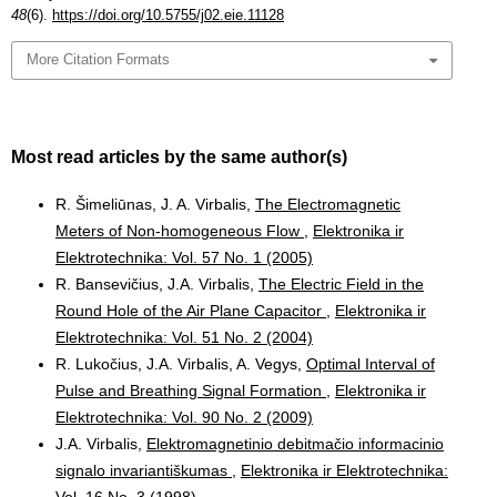
48
(6).
https://doi.org/10.5755/j02.eie.11128
More Citation Formats
Most read articles by the same author(s)
R. Šimeliūnas, J. A. Virbalis,
The Electromagnetic
Meters of Non-homogeneous Flow
,
Elektronika ir
Elektrotechnika: Vol. 57 No. 1 (2005)
R. Bansevičius, J.A. Virbalis,
The Electric Field in the
Round Hole of the Air Plane Capacitor
,
Elektronika ir
Elektrotechnika: Vol. 51 No. 2 (2004)
R. Lukočius, J.A. Virbalis, A. Vegys,
Optimal Interval of
Pulse and Breathing Signal Formation
,
Elektronika ir
Elektrotechnika: Vol. 90 No. 2 (2009)
J.A. Virbalis,
Elektromagnetinio debitmačio informacinio
signalo invariantiškumas
,
Elektronika ir Elektrotechnika:
Vol. 16 No. 3 (1998)