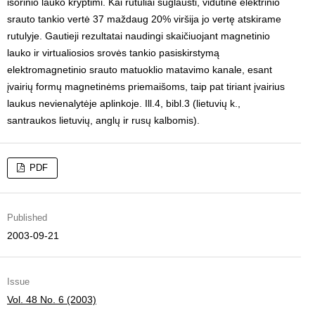
išorinio lauko kryptimi. Kai rutuliai suglausti, vidutinė elektrinio
srauto tankio vertė 37 maždaug 20% viršija jo vertę atskirame
rutulyje. Gautieji rezultatai naudingi skaičiuojant magnetinio
lauko ir virtualiosios srovės tankio pasiskirstymą
elektromagnetinio srauto matuoklio matavimo kanale, esant
įvairių formų magnetinėms priemaišoms, taip pat tiriant įvairius
laukus nevienalytėje aplinkoje. Ill.4, bibl.3 (lietuvių k.,
santraukos lietuvių, anglų ir rusų kalbomis).
PDF
Published
2003-09-21
Issue
Vol. 48 No. 6 (2003)