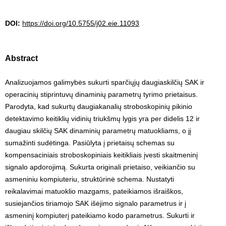
DOI:
https://doi.org/10.5755/j02.eie.11093
Abstract
Analizuojamos galimybės sukurti sparčiųjų daugiaskilčių SAK ir
operacinių stiprintuvų dinaminių parametrų tyrimo prietaisus.
Parodyta, kad sukurtų daugiakanalių stroboskopinių pikinio
detektavimo keitiklių vidinių triukšmų lygis yra per didelis 12 ir
daugiau skilčių SAK dinaminių parametrų matuokliams, o jį
sumažinti sudėtinga. Pasiūlyta į prietaisų schemas su
kompensaciniais stroboskopiniais keitikliais įvesti skaitmeninį
signalo apdorojimą. Sukurta originali prietaiso, veikiančio su
asmeniniu kompiuteriu, struktūrinė schema. Nustatyti
reikalavimai matuoklio mazgams, pateikiamos išraiškos,
susiejančios tiriamojo SAK išėjimo signalo parametrus ir į
asmeninį kompiuterį pateikiamo kodo parametrus. Sukurti ir