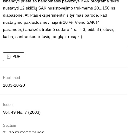
išbandyti prietaiso bandomasis pavyzdys ir AK programa skirti
nustatyti 12 skilčių SAK nusistovėjimo trukmėms 20...150 ns
diapazone. Atliktas eksperimentinis tyrimas parodė, kad
nustatymo paklaidos neviršija ± 10 %. Vieno SAK (4
parametrų) analizės trukmė sudaro 4 s. Il. 3, bibl. 8 (lietuvių
kalba; santraukos lietuvių, anglų ir rusų k.).
PDF
Published
2003-10-20
Issue
Vol. 49 No. 7 (2003)
Section