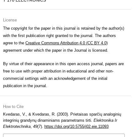
T 170 ELECTRONICS
License
The copyright for the paper in this journal is retained by the author(s)
with the first publication right granted to the journal. The authors
agree to the
Creative Commons Attribution 4.0 (CC BY 4.0)
agreement under which the paper in the Journal is licensed.
By virtue of their appearance in this open access journal, papers are
free to use with proper attribution in educational and other non-
commercial settings with an acknowledgement of the initial
publication in the journal.
How to Cite
Kvedaras, V., & Kvedaras, R. (2003). Prietaisas sparčių analoginių
integrinių grandynų dinaminiams parametrams tirti.
Elektronika Ir
Elektrotechnika
,
49
(7).
https://doi.org/10.5755/j02.eie.11093