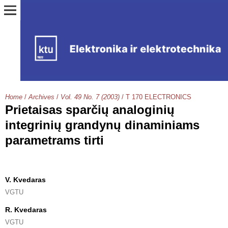
Home
/
Archives
/
Vol. 49 No. 7 (2003)
/
T 170 ELECTRONICS
Prietaisas sparčių analoginių
integrinių grandynų dinaminiams
parametrams tirti
V. Kvedaras
VGTU
R. Kvedaras
VGTU