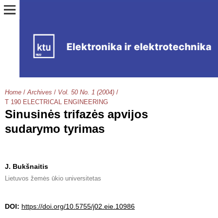
Home
/
Archives
/
Vol. 50 No. 1 (2004)
/
T 190 ELECTRICAL ENGINEERING
Sinusinės trifazės apvijos
sudarymo tyrimas
J. Bukšnaitis
Lietuvos žemės ūkio universitetas
DOI:
https://doi.org/10.5755/j02.eie.10986