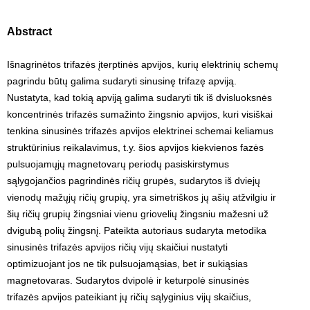
Abstract
Išnagrinėtos trifazės įterptinės apvijos, kurių elektrinių schemų
pagrindu būtų galima sudaryti sinusinę trifazę apviją.
Nustatyta, kad tokią apviją galima sudaryti tik iš dvisluoksnės
koncentrinės trifazės sumažinto žingsnio apvijos, kuri visiškai
tenkina sinusinės trifazės apvijos elektrinei schemai keliamus
struktūrinius reikalavimus, t.y. šios apvijos kiekvienos fazės
pulsuojamųjų magnetovarų periodų pasiskirstymus
sąlygojančios pagrindinės ričių grupės, sudarytos iš dviejų
vienodų mažųjų ričių grupių, yra simetriškos jų ašių atžvilgiu ir
šių ričių grupių žingsniai vienu griovelių žingsniu mažesni už
dvigubą polių žingsnį. Pateikta autoriaus sudaryta metodika
sinusinės trifazės apvijos ričių vijų skaičiui nustatyti
optimizuojant jos ne tik pulsuojamąsias, bet ir sukiąsias
magnetovaras. Sudarytos dvipolė ir keturpolė sinusinės
trifazės apvijos pateikiant jų ričių sąlyginius vijų skaičius,