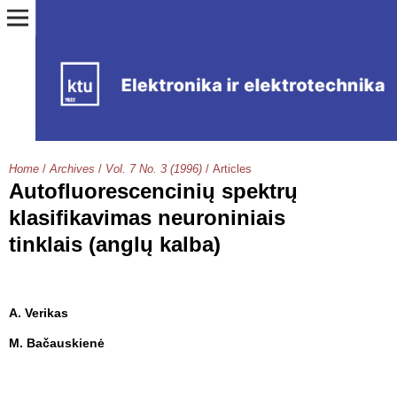
Home
/
Archives
/
Vol. 7 No. 3 (1996)
/
Articles
Autofluorescencinių spektrų
klasifikavimas neuroniniais
tinklais (anglų kalba)
A. Verikas
M. Bačauskienė