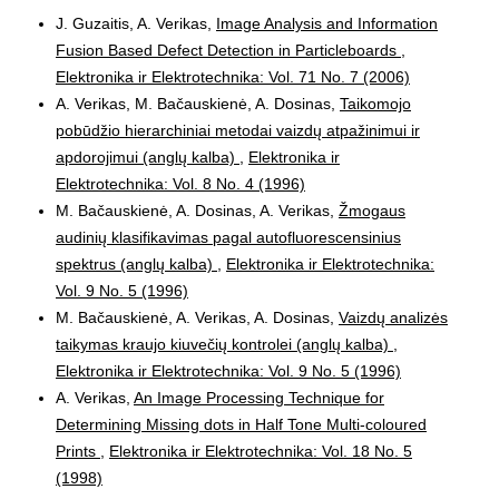
J. Guzaitis, A. Verikas,
Image Analysis and Information
Fusion Based Defect Detection in Particleboards
,
Elektronika ir Elektrotechnika: Vol. 71 No. 7 (2006)
A. Verikas, M. Bačauskienė, A. Dosinas,
Taikomojo
pobūdžio hierarchiniai metodai vaizdų atpažinimui ir
apdorojimui (anglų kalba)
,
Elektronika ir
Elektrotechnika: Vol. 8 No. 4 (1996)
M. Bačauskienė, A. Dosinas, A. Verikas,
Žmogaus
audinių klasifikavimas pagal autofluorescensinius
spektrus (anglų kalba)
,
Elektronika ir Elektrotechnika:
Vol. 9 No. 5 (1996)
M. Bačauskienė, A. Verikas, A. Dosinas,
Vaizdų analizės
taikymas kraujo kiuvečių kontrolei (anglų kalba)
,
Elektronika ir Elektrotechnika: Vol. 9 No. 5 (1996)
A. Verikas,
An Image Processing Technique for
Determining Missing dots in Half Tone Multi-coloured
Prints
,
Elektronika ir Elektrotechnika: Vol. 18 No. 5
(1998)