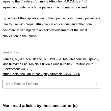
agree to the
Creative Commons Attribution 4.0 (CC BY 4.0)
agreement under which the paper in the Journal is licensed.
By virtue of their appearance in this open access journal, papers are
free to use with proper attribution in educational and other non-
commercial settings with an acknowledgement of the initial
publication in the journal.
How to Cite
Verikas, A., & Bačauskienė, M. (1996). Autofluorescencinių spektrų
klasifikavimas neuroniniais tinklais (anglų kalba).
Elektronika Ir
Elektrotechnika
,
7
(3).
https://eejournal.ktu.lt/index.php/elt/article/view/15656
More Citation Formats
Most read articles by the same author(s)