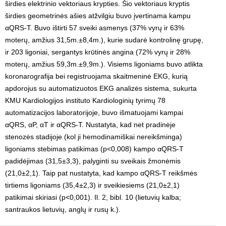
širdies elektrinio vektoriaus krypties. Šio vektoriaus kryptis
širdies geometrinės ašies atžvilgiu buvo įvertinama kampu
αQRS-T. Buvo ištirti 57 sveiki asmenys (37% vyrų ir 63%
moterų, amžius 31,5m.±8,4m.), kurie sudarė kontrolinę grupę,
ir 203 ligoniai, sergantys krūtinės angina (72% vyrų ir 28%
moterų, amžius 59,3m.±9,9m.). Visiems ligoniams buvo atlikta
koronarografija bei registruojama skaitmeninė EKG, kurią
apdorojus su automatizuotos EKG analizės sistema, sukurta
KMU Kardiologijos instituto Kardiologinių tyrimų 78
automatizacijos laboratorijoje, buvo išmatuojami kampai
αQRS, αP, αT ir αQRS-T. Nustatyta, kad net pradinėje
stenozės stadijoje (kol ji hemodinamiškai nereikšminga)
ligoniams stebimas patikimas (p<0,008) kampo αQRS-T
padidėjimas (31,5±3,3), palyginti su sveikais žmonėmis
(21,0±2,1). Taip pat nustatyta, kad kampo αQRS-T reikšmės
tirtiems ligoniams (35,4±2,3) ir sveikiesiems (21,0±2,1)
patikimai skiriasi (p<0,001). Il. 2, bibl. 10 (lietuvių kalba;
santraukos lietuvių, anglų ir rusų k.).