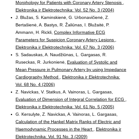
Morphology for Patients with Coronary Artery Stenosis
,
Elektronika ir Elektrotechnika: Vol. 52 No. 3 (2004)
J. Blužas, S. Kaminskienė, G. Urbonavičienė, Z.
Bertašienė, A. Bastys, R. Žaliūnas, I. Blužaitė, P.
Ammann, H. Rickli,
Complex Informative ECG
Parameters for Suspicion Coronary Artery Lesions
,
Elektronika ir Elektrotechnika: Vol. 67 No. 3 (2006)
S. Sadauskas, A. Naudžiūnas, L. Gargasas, R.
Ruseckas, R. Jurkonienė,
Evaluation of Systolic and
Mean Pressure in Pulmonary Artery by using Impedance
Cardiography Method
,
Elektronika ir Elektrotechnika:
Vol. 68 No. 4 (2006)
Z. Navickas, V. Statkus, A. Vainoras, L. Gargasas,
Evaluation of Dimension of Integral Correlation for ECG
,
Elektronika ir Elektrotechnika: Vol. 61 No. 5 (2005)
G. Kersulyte, Z. Navickas, A. Vainoras, L. Gargasas,
Calculation of the Hankel Matrix Ranks of Electric and
Haemodynamic Processes in the Heart
,
Elektronika ir
Elektrotechnika: Vol. 91 No. 3 (2009)