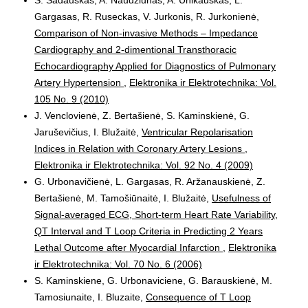
Gargasas, R. Ruseckas, V. Jurkonis, R. Jurkonienė,
Comparison of Non-invasive Methods – Impedance
Cardiography and 2-dimentional Transthoracic
Echocardiography Applied for Diagnostics of Pulmonary
Artery Hypertension
,
Elektronika ir Elektrotechnika: Vol.
105 No. 9 (2010)
J. Venclovienė, Z. Bertašienė, S. Kaminskienė, G.
Jaruševičius, I. Blužaitė,
Ventricular Repolarisation
Indices in Relation with Coronary Artery Lesions
,
Elektronika ir Elektrotechnika: Vol. 92 No. 4 (2009)
G. Urbonavičienė, L. Gargasas, R. Aržanauskienė, Z.
Bertašienė, M. Tamošiūnaitė, I. Blužaitė,
Usefulness of
Signal-averaged ECG, Short-term Heart Rate Variability,
QT Interval and T Loop Criteria in Predicting 2 Years
Lethal Outcome after Myocardial Infarction
,
Elektronika
ir Elektrotechnika: Vol. 70 No. 6 (2006)
S. Kaminskiene, G. Urbonaviciene, G. Barauskienė, M.
Tamosiunaite, I. Bluzaite,
Consequence of T Loop