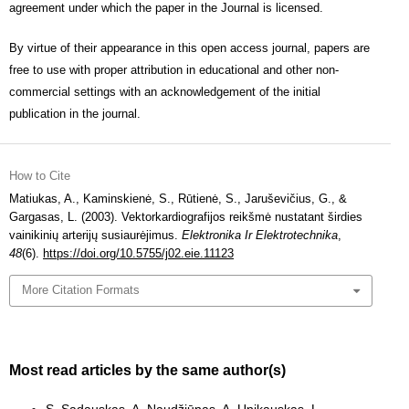
agreement under which the paper in the Journal is licensed.
By virtue of their appearance in this open access journal, papers are
free to use with proper attribution in educational and other non-
commercial settings with an acknowledgement of the initial
publication in the journal.
How to Cite
Matiukas, A., Kaminskienė, S., Rūtienė, S., Jaruševičius, G., &
Gargasas, L. (2003). Vektorkardiografijos reikšmė nustatant širdies
vainikinių arterijų susiaurėjimus.
Elektronika Ir Elektrotechnika
,
48
(6).
https://doi.org/10.5755/j02.eie.11123
More Citation Formats
Most read articles by the same author(s)
S. Sadauskas, A. Naudžiūnas, A. Unikauskas, L.