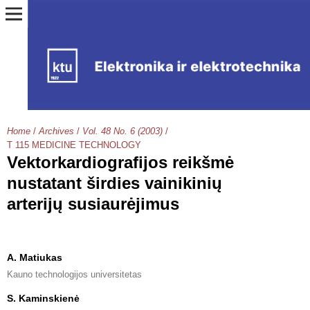
Home
/
Archives
/
Vol. 48 No. 6 (2003)
/
T 115 MEDICINE TECHNOLOGY
Vektorkardiografijos reikšmė
nustatant širdies vainikinių
arterijų susiaurėjimus
A. Matiukas
Kauno technologijos universitetas
S. Kaminskienė