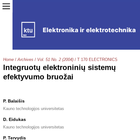
Home
/
Archives
/
Vol. 51 No. 2 (2004)
/
T 170 ELECTRONICS
Integruotų elektroninių sistemų
efektyvumo bruožai
P. Balaišis
Kauno technologijos universitetas
D. Eidukas
Kauno technologijos universitetas
P. Tervydis