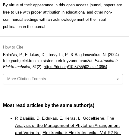
By virtue of their appearance in this open access journal, papers are
free to use with proper attribution in educational and other non-
commercial settings with an acknowledgement of the initial
publication in the journal.
How to Cite
Balaišis, P., Eidukas, D., Tervydis, P., & Bagdanavičius, N. (2004).
Integruotų elektroninių sistemų efektyvumo bruožai.
Elektronika Ir
Elektrotechnika
,
51
(2).
https://doi.org/10.5755/j02.eie.10964
More Citation Formats
Most read articles by the same author(s)
P. Balaišis, D. Eidukas, E. Keras, L. Gočelkienė,
The
Analysis of the Management of Phytotron Arrangement
and Variants
,
Elektronika ir Elektrotechnika: Vol. 92 No.