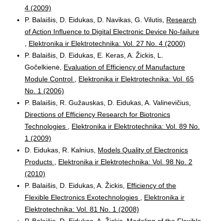
4 (2009)
P. Balaišis, D. Eidukas, D. Navikas, G. Vilutis,
Research
of Action Influence to Digital Electronic Device No-failure
,
Elektronika ir Elektrotechnika: Vol. 27 No. 4 (2000)
P. Balaišis, D. Eidukas, E. Keras, A. Žickis, L.
Gočelkienė,
Evaluation of Efficiency of Manufacture
Module Control
,
Elektronika ir Elektrotechnika: Vol. 65
No. 1 (2006)
P. Balaišis, R. Gužauskas, D. Eidukas, A. Valinevičius,
Directions of Efficiency Research for Biotronics
Technologies
,
Elektronika ir Elektrotechnika: Vol. 89 No.
1 (2009)
D. Eidukas, R. Kalnius,
Models Quality of Electronics
Products
,
Elektronika ir Elektrotechnika: Vol. 98 No. 2
(2010)
P. Balaišis, D. Eidukas, A. Žickis,
Efficiency of the
Flexible Electronics Exotechnologies
,
Elektronika ir
Elektrotechnika: Vol. 81 No. 1 (2008)
P. Balaišis, D. Eidukas, A. Žickis,
Modeling of the Flexible