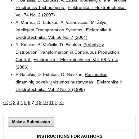
Electronics Technologies
,
Elektronika ir Elektrotechnika:
Vol. 74 No. 2 (2007)
A. Marma, D. Eidukas, A. Valinevičius, M. Žilys,
Intelligent Transportation Systems
,
Elektronika ir
Elektrotechnika: Vol. 56 No. 7 (2004)
R. Kalnius, A. Vaišvila, D. Eidukas,
Probability
Distribution Transformation in Continuous Production
Control
,
Elektronika ir Elektrotechnika: Vol. 68 No. 4
(2006)
P. Balaišis, D. Eidukas, D. Navikas,
Racionalios
dinaminių poveikių visumos nustatymas
,
Elektronika ir
Elektrotechnika: Vol. 2 No. 2 (1995)
<<
<
2
3
4
5
6
7
8
9
10
11
>
>>
Make a Submission
INSTRUCTIONS FOR AUTHORS