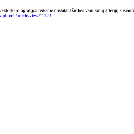
 Vektorkardiografijos reikšmė nustatant širdies vainikinių arterijų
ex.php/elt/article/view/11123