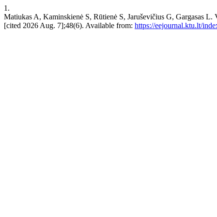
1.
Matiukas A, Kaminskienė S, Rūtienė S, Jaruševičius G, Gargasas L.
[cited 2026 Aug. 7];48(6). Available from:
https://eejournal.ktu.lt/ind