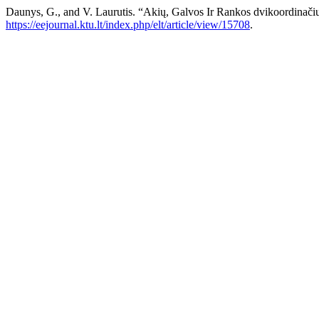
Daunys, G., and V. Laurutis. “Akių, Galvos Ir Rankos dvikoordinač
https://eejournal.ktu.lt/index.php/elt/article/view/15708
.