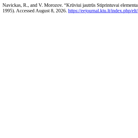
Navickas, R., and V. Morozov. “Krūviui jautrūs Stiprintuvai elementar
1995). Accessed August 8, 2026.
https://eejournal.ktu.lt/index.php/el