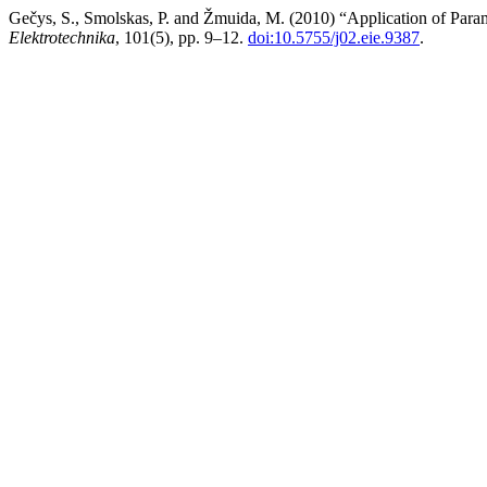
Gečys, S., Smolskas, P. and Žmuida, M. (2010) “Application of Para
Elektrotechnika
, 101(5), pp. 9–12.
doi:10.5755/j02.eie.9387
.