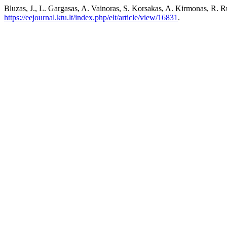
Bluzas, J., L. Gargasas, A. Vainoras, S. Korsakas, A. Kirmonas, R. Ru
https://eejournal.ktu.lt/index.php/elt/article/view/16831
.