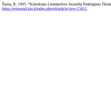
Šurna, R. 1995. “Kineskopo Liuminoforo Juostelių Padengimo Tiksl
https://eejournal.ktu.lt/index.php/elt/article/view/15611
.