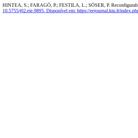
HINTEA, S.; FARAGÓ, P.; FESTILA, L.; SÖSER, P. Reconfigurable F
10.5755/j02.eie.9895.
Disponível em: https://eejournal.ktu.lt/index.php