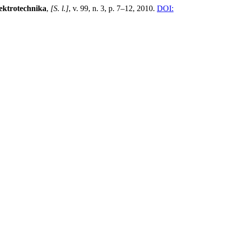
lektrotechnika
,
[S. l.]
, v. 99, n. 3, p. 7–12, 2010.
DOI: