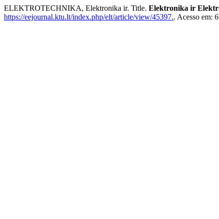
ELEKTROTECHNIKA, Elektronika ir. Title.
Elektronika ir Elekt
https://eejournal.ktu.lt/index.php/elt/article/view/45397.
. Acesso em: 6