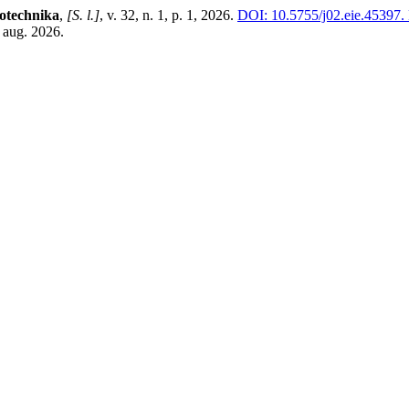
rotechnika
,
[S. l.]
, v. 32, n. 1, p. 1, 2026.
DOI: 10.5755/j02.eie.45397.
 aug. 2026.