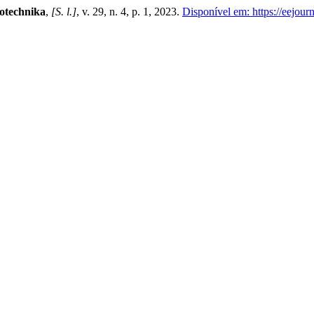
rotechnika
,
[S. l.]
, v. 29, n. 4, p. 1, 2023.
Disponível em: https://eejourn