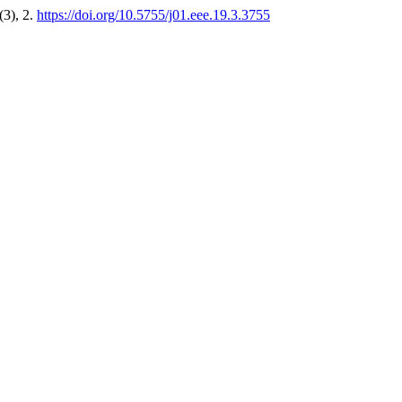
(3), 2.
https://doi.org/10.5755/j01.eee.19.3.3755