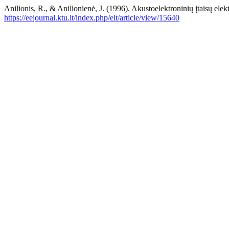
Anilionis, R., & Anilionienė, J. (1996). Akustoelektroninių įtaisų el
https://eejournal.ktu.lt/index.php/elt/article/view/15640