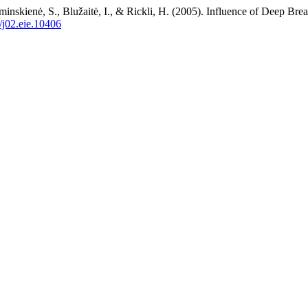
nskienė, S., Blužaitė, I., & Rickli, H. (2005). Influence of Deep Breat
5/j02.eie.10406