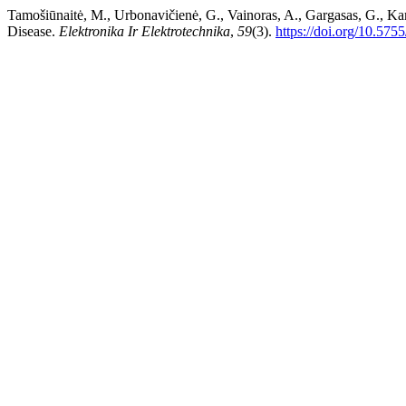
Tamošiūnaitė, M., Urbonavičienė, G., Vainoras, A., Gargasas, G., Kami
Disease.
Elektronika Ir Elektrotechnika
,
59
(3).
https://doi.org/10.575