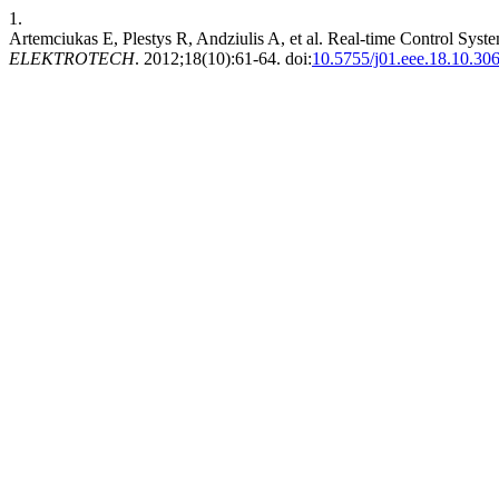
1.
Artemciukas E, Plestys R, Andziulis A, et al. Real-time Control Syst
ELEKTROTECH
. 2012;18(10):61-64. doi:
10.5755/j01.eee.18.10.30