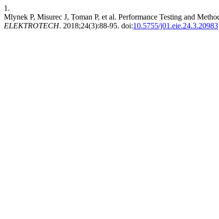
1.
Mlynek P, Misurec J, Toman P, et al. Performance Testing and Meth
ELEKTROTECH
. 2018;24(3):88-95. doi:
10.5755/j01.eie.24.3.20983