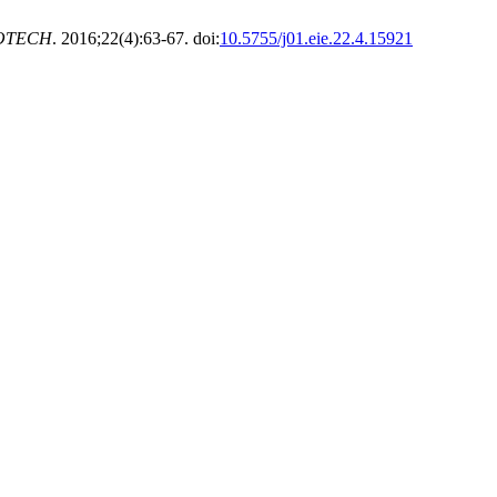
OTECH
. 2016;22(4):63-67. doi:
10.5755/j01.eie.22.4.15921