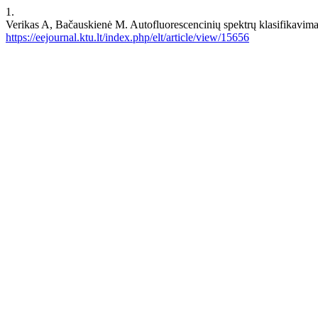
1.
Verikas A, Bačauskienė M. Autofluorescencinių spektrų klasifikavimas
https://eejournal.ktu.lt/index.php/elt/article/view/15656