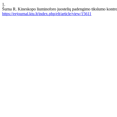
1.
Šurna R. Kineskopo liuminoforo juostelių padengimo tikslumo kontr
https://eejournal.ktu.lt/index.php/elt/article/view/15611