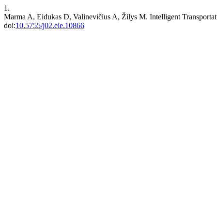
1.
Marma A, Eidukas D, Valinevičius A, Žilys M. Intelligent Transporta
doi:
10.5755/j02.eie.10866