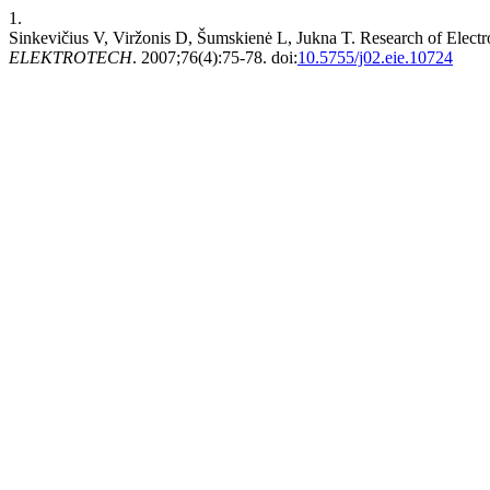
1.
Sinkevičius V, Viržonis D, Šumskienė L, Jukna T. Research of Elec
ELEKTROTECH
. 2007;76(4):75-78. doi:
10.5755/j02.eie.10724