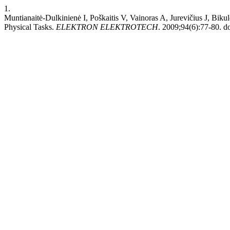
1.
Muntianaitė-Dulkinienė I, Poškaitis V, Vainoras A, Jurevičius J, Bik
Physical Tasks.
ELEKTRON ELEKTROTECH
. 2009;94(6):77-80. do