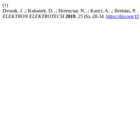
(1)
Dvorak, J. .; Kubanek, D. .; Herencsar, N. .; Kartci, A. .; Bertsias, P.
ELEKTRON ELEKTROTECH
2019
,
25
(6), 28-34.
https://doi.org/