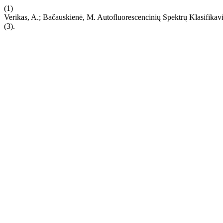
(1)
Verikas, A.; Bačauskienė, M. Autofluorescencinių Spektrų Klasifikav
(3).